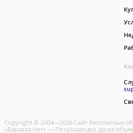
Ку
Ус
Не
Ра
Ко
Сл
su
Св
Copyright © 2004—2026
Сайт бесплатных о
«Барахла.Нет»
— Петрозаводск доска объяв