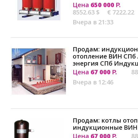
Цена
650 000
Р.
8552.63 $
€ 7222.22
Вчера в 21:33
Продам: индукцион
отопление ВИН СПб
энергия СПб Инду
Цена
67 000
88
Р.
Вчера в 12:46
Продам: котлы ото
индукционные ВИН
Цена
67 000
88
Р.