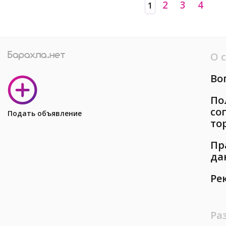
2
3
4
1
О 
Во
По
со
Подать объявление
то
Пр
да
Ре
Ра