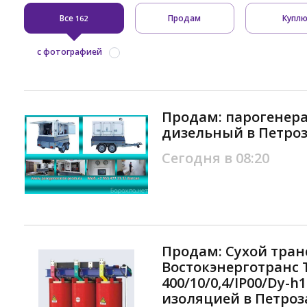
Все
Продам
Купл
162
с фотографией
Продам: парогенер
дизельный в Петро
Сегодня в 08:20
Продам: Cухой тра
Востокэнерготранс 
400/10/0,4/IP00/Dy-h1
изоляцией в Петроз