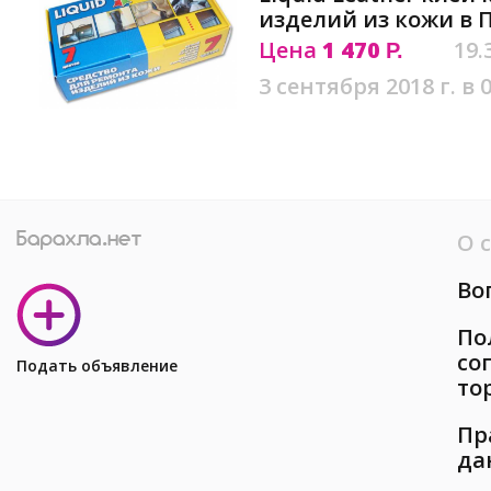
изделий из кожи в 
Цена
1 470
19.
Р.
3 сентября 2018 г. в 
О 
Во
По
со
Подать объявление
то
Пр
да