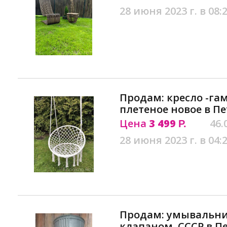
28 июня 2023 г. в 08:
Продам: кресло -га
плетеное новое в П
Цена
3 499
46.
Р.
28 июня 2023 г. в 04:
Продам: умывальн
клапаном, СССР в П