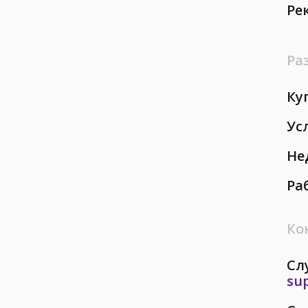
Ре
Ра
Ку
Ус
Не
Ра
Ко
Сл
su