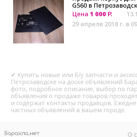
G560 в Петрозаводс
Цена
1 000
13.
Р.
29 апреля 2018 г. в 0
✔ Купить новые или б/у запчасти и аксес
Петрозаводске на доске объявлений Бар
фото, подробное описание, выбор по па
объявления о продаже товаров проходя
и содержат контакты продавцов. Ежедн
частных объявлений в вашем городе.
О 