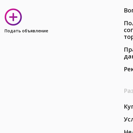
Во
По
со
Подать объявление
то
Пр
да
Ре
Ра
Ку
Ус
Не