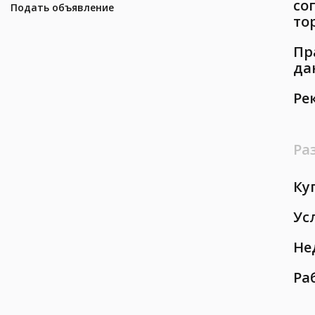
со
Подать объявление
то
Пр
да
Ре
Ра
Ку
Ус
Не
Ра