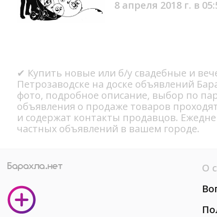
8 апреля 2018 г. в 05:
✔ Купить новые или б/у свадебные и веч
Петрозаводске на доске объявлений Бар
фото, подробное описание, выбор по па
объявления о продаже товаров проходя
и содержат контакты продавцов. Ежедн
частных объявлений в вашем городе.
О 
Во
По