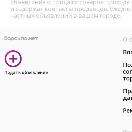
объявления о продаже товаров проходя
и содержат контакты продавцов. Ежедн
частных объявлений в вашем городе.
О 
Во
По
со
Подать объявление
то
Пр
да
Ре
Ра