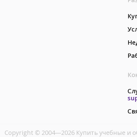
Ку
Ус
Не
Ра
Ко
Сл
su
Св
Copyright © 2004—2026 Купить учебные и