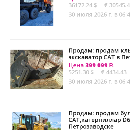
36172.24 $
€ 30545.
30 июля 2026 г. в 06:
Продам: продам кл
экскаватор CAT в П
Цена
399 099
Р.
5251.30 $
€ 4434.43
30 июля 2026 г. в 06:
Продам: продам бу
CAT,катерпиллар D6
Петрозаводске