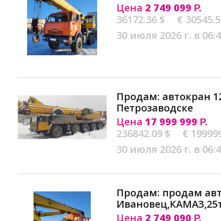
Цена
2 749 099
Р.
36172.36 $
€ 30545.
30 июля 2026 г. в 06:
Продам: автокран 12
Петрозаводске
Цена
17 999 999
Р.
236842.09 $
€ 19999
30 июля 2026 г. в 06:
Продам: продам ав
Ивановец,КАМАЗ,25т
Цена
2 749 090
Р.