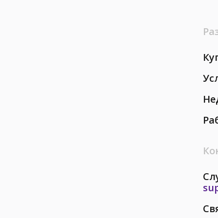
Ра
Ку
Ус
Не
Ра
Ко
Сл
su
Св