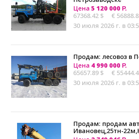
Цена
5 120 000
Р.
67368.42 $
€ 56888.
30 июля 2026 г. в 03:
Продам: лесовоз в 
Цена
4 990 000
Р.
65657.89 $
€ 55444.
30 июля 2026 г. в 03:
Продам: продам ав
Ивановец,25тн-22м