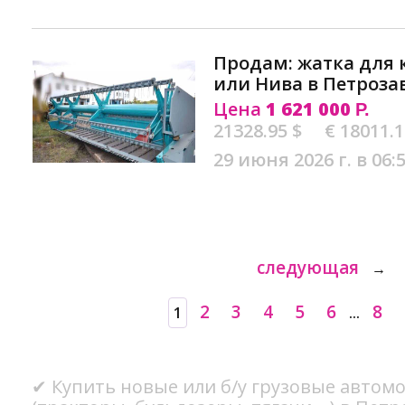
Продам: жатка для
или Нива в Петроза
Цена
1 621 000
Р.
21328.95 $
€ 18011.
29 июня 2026 г. в 06:
следующая
→
2
3
4
5
6
8
1
...
✔ Купить новые или б/у грузовые автом