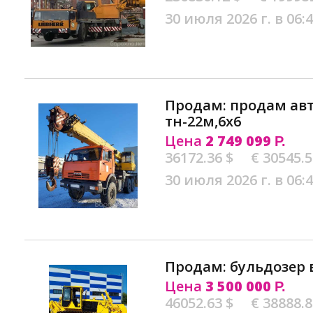
30 июля 2026 г. в 06:
Продам: продам авт
тн-22м,6х6
Цена
2 749 099
Р.
36172.36 $
€ 30545.
30 июля 2026 г. в 06:
Продам: бульдозер 
Цена
3 500 000
Р.
46052.63 $
€ 38888.