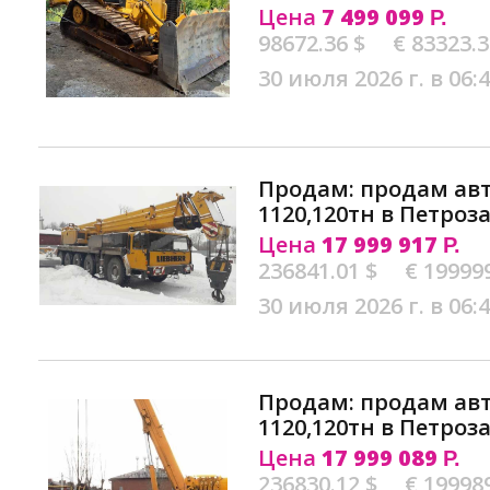
Цена
7 499 099
Р.
98672.36 $
€ 83323.
30 июля 2026 г. в 06:
Продам: продам авт
1120,120тн в Петроз
Цена
17 999 917
Р.
236841.01 $
€ 19999
30 июля 2026 г. в 06:
Продам: продам ав
1120,120тн в Петроз
Цена
17 999 089
Р.
236830.12 $
€ 19998