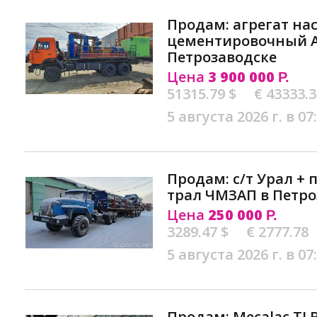
Продам: агрегат на
цементировочный А
Петрозаводске
Цена
3 900 000
Р.
51315.79 $
€ 43333.
5 августа 2026 г. в 07
Продам: с/т Урал + 
трал ЧМЗАП в Петро
Цена
250 000
Р.
3289.47 $
€ 2777.78
5 августа 2026 г. в 07
Продам: Mecalac TLB