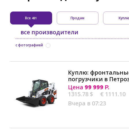
Все
Продам
Купл
481
все производители
с фотографией
Куплю: фронтальны
погрузчики в Петро
Цена
99 999
Р.
1315.78 $
€ 1111.10
Вчера в 07:23