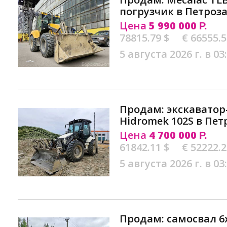
погрузчик в Петроз
Цена
5 990 000
Р.
78815.79 $
€ 66555.
5 августа 2026 г. в 03
Продам: экскаватор
Hidromek 102S в Пет
Цена
4 700 000
Р.
61842.11 $
€ 52222.
5 августа 2026 г. в 03
Продам: самосвал 6х