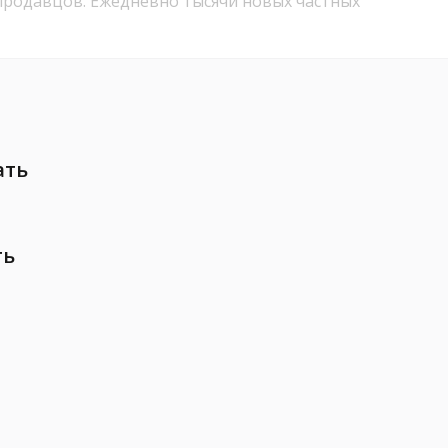
продавцов. Ежедневно тысячи новых частных
ать
ть