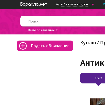
в Петрозаводске
Всего объявлений:
2
Куплю / 
Подать объявление
Антик
Все
2