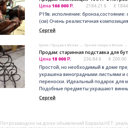
Цена
166 000
2184.21 $
€ 1844
Р.
Р19в. исполнение: бронза,состояние: 
(см) Очень реалистичная композиция
Сергей
Куплю / Продам в Москве
→
Прочие товары в Москве
→
Продам: старинная подставка для бу
Цена
18 000
236.84 $
€ 200.00
Р.
Простой, но необходимый в доме пре
украшена виноградными листьями и 
переноски. Идеальный подарок для м
Подобные предметы украшают винные
Сергей
 Петрозаводске на доске объявлений Барахла.НЕТ: реал