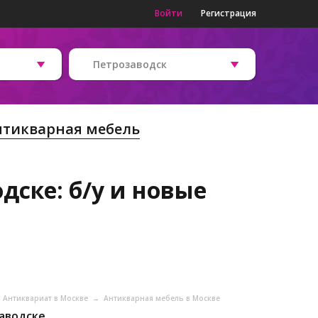
Войти
Регистрация
Петрозаводск
нтикварная мебель
дске: б/у и новые
Антиквариат в Москве
→
Антикварная мебель в Москве
аводске