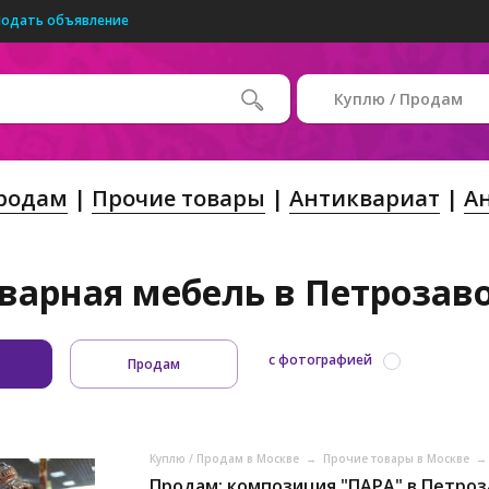
Подать объявление
Куплю / Продам
Продам
Прочие товары
Антиквариат
А
варная мебель в Петрозаво
с фотографией
Продам
Куплю / Продам в Москве
→
Прочие товары в Москве
→
Продам: композиция "ПАРА" в Петроз