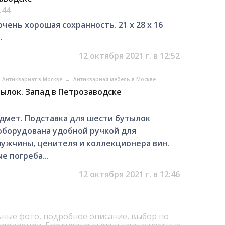
.44
очень хорошая сохранность. 21 х 28 х 16
.
12 октября 2021 г. в 12:52
Антиквариат в Москве
→
Антикварная мебель в Москве
тылок. Запад в Петрозаводске
дмет. Подставка для шести бутылок
оборудована удобной ручкой для
ужчины, ценителя и коллекционера вин.
 погреба...
12 октября 2021 г. в 12:46
ьные фото, подробное описание, выбор по