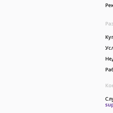
Ре
Ра
Ку
Ус
Не
Ра
Ко
Сл
su