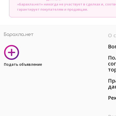
«Барахла.нет» никогда не участвует в сделках и, соот
гарантирует покупателям и продавцам.
О 
Во
По
со
Подать объявление
то
Пр
да
Ре