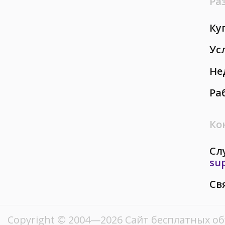
Ра
Ку
Ус
Не
Ра
Ко
Сл
su
Св
Copyright © 2004—2026
Сайт бесплатных о