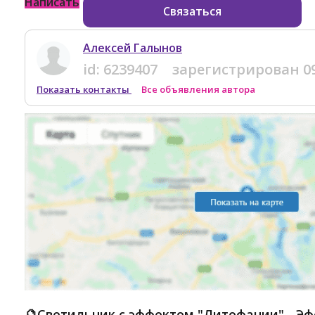
Написать
Связаться
Алексей Галынов
id:
6239407
зарегистрирован
0
Показать контакты
Все объявления автора
🔮Светильник с эффектом "Литофании" - Э