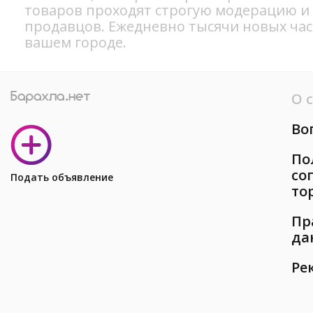
товаров проходят строгую модерацию и
продавцов. Ежедневно тысячи новых ча
вашем городе.
О 
Во
По
со
Подать объявление
то
Пр
да
Ре