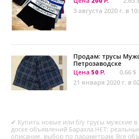
Цена
200
2.63 
Р.
3 августа 2020 г. в 10
Продам: трусы Мужс
Петрозаводске
Цена
50
0.66 $
Р.
21 января 2020 г. в 0
✔ Купить новые или б/у трусы мужские в
доске объявлений Барахла.НЕТ: реальны
описание, выбор по параметрам. Все об