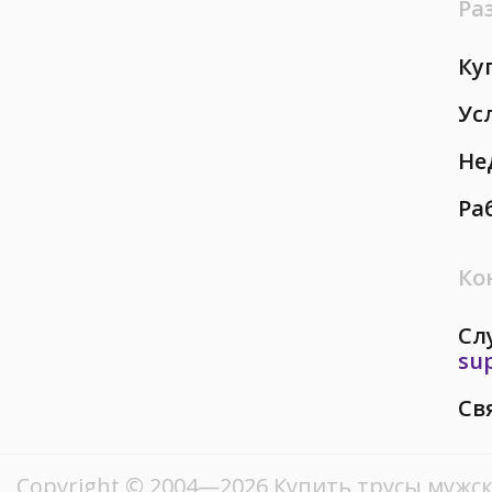
Ра
Ку
Ус
Не
Ра
Ко
Сл
su
Св
Copyright © 2004—2026 Купить трусы мужск