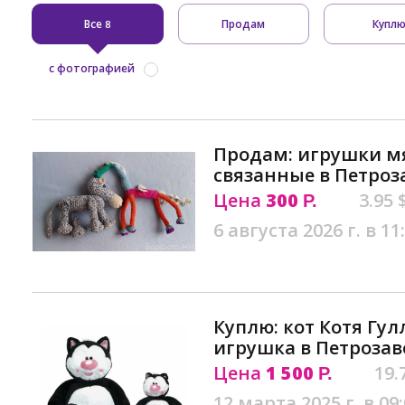
Все
Продам
Купл
8
с фотографией
Продам: игрушки мя
связанные в Петроз
Цена
300
3.95 
Р.
6 августа 2026 г. в 11
Куплю: кот Котя Гу
игрушка в Петрозав
Цена
1 500
19.
Р.
12 марта 2025 г. в 09