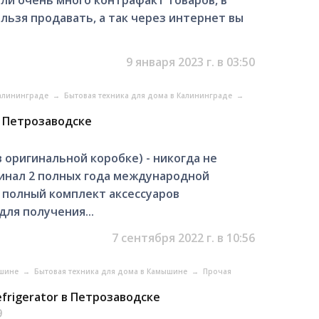
ельзя продавать, а так через интернет вы
9 января 2023 г. в 03:50
Калининграде
→
Бытовая техника для дома в Калининграде
→
в Петрозаводске
 оригинальной коробке) - никогда не
инал 2 полных года международной
 полный комплект аксессуаров
для получения...
7 сентября 2022 г. в 10:56
ышине
→
Бытовая техника для дома в Камышине
→
Прочая
efrigerator в Петрозаводске
9