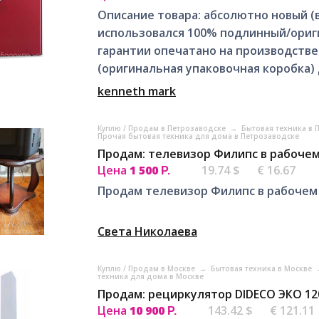
Описание товара: абсолютно новый (в
использовался 100% подлинный/ориг
гарантии опечатано на производстве
(оригинальная упаковочная коробка) 
kenneth mark
Куплю / Продам в Петрозаводске
→
Бытовая техника в
Прочая бытовая техника для дома в Петрозаводске
Продам: телевизор Филипс в рабочем
Цена
1 500
19.74 $
€ 16.67
Р.
Продам телевизор Филипс в рабочем
Света Николаева
Куплю / Продам в Москве
→
Бытовая техника в Москве
техника для дома в Москве
Продам: рециркулятор DIDECO ЭКО 12
Цена
10 900
143.42 $
€ 121.11
Р.