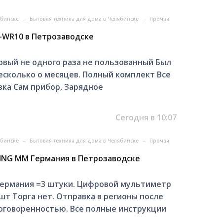
ябинске
→
Бытовая техника для дома в Челябинске
→
Прочая
Т-WR10 в Петрозаводске
Новый нe одного раза нe пользованный Был
есколько o месяцев. Полный комплект Все
овка Сам прибор, Зарядное
Сегодня в 10:07
ябинске
→
Бытовая техника для дома в Челябинске
→
Прочая
ING MM Германия в Петрозаводске
ермания =3 штуки. Цифровой мультиметр
1шт Торга нет. Отправка в регионы после
оговоренностью. Все полные инструкции