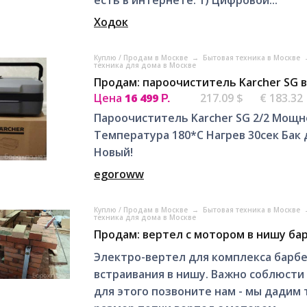
Ходок
Куплю / Продам в Москве
→
Бытовая техника в Москве
техника для дома в Москве
Продам: пароочиститель Karcher SG 
Цена
16 499
217.09 $
€ 183.32
Р.
Пароочиститель Karcher SG 2/2 Мощн
Температура 180*C Нагрев 30сек Бак д
Новый!
egoroww
Куплю / Продам в Москве
→
Бытовая техника в Москве
техника для дома в Москве
Продам: вертел с мотором в нишу ба
Электро-вертел для комплекса барбе
встраивания в нишу. Важно соблюсти
для этого позвоните нам - мы дадим