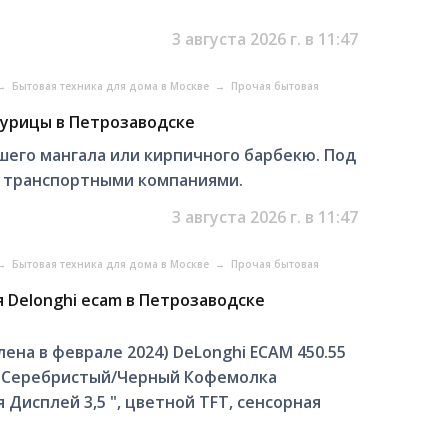
3 августа 2026 г. в 11:47
→
Бытовая техника для дома в Москве
→
Прочая бытовая
курицы в Петрозаводске
шего мангала или кирпичного барбекю. Под
а транспортными компаниями.
3 августа 2026 г. в 11:47
→
Бытовая техника для дома в Москве
→
Прочая бытовая
Delonghi ecam в Петрозаводске
лена в феврале 2024) DeLonghi ECAM 450.55
т: Серебристый/Черный Кофемолка
 Дисплей 3,5 ", цветной TFT, сенсорная