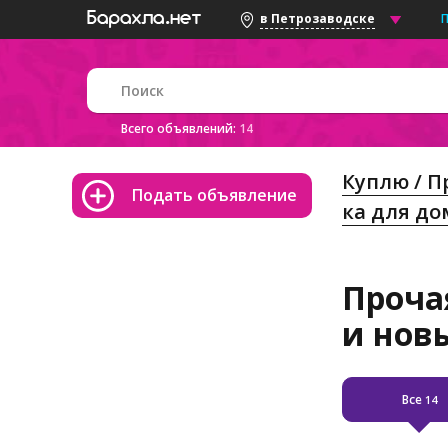
в Петрозаводске
Всего объявлений:
14
Куплю / 
Подать объявление
ка для до
Проча
и нов
Все
14