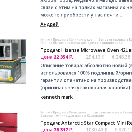
связи с этим на полках магазина их н
можете приобрести у нас почти...
Андрей
Куплю / Продам в Калининграде
→
Бытовая техника в 
Прочая бытовая техника для дома в Калининграде
Продам: Hisense Microwave Oven 42L 
Цена
22 354
294.13 $
€ 248.38
Р.
Описание товара: абсолютно новый (в
использовался 100% подлинный/ориг
гарантии опечатано на производстве
(оригинальная упаковочная коробка) 
kenneth mark
Куплю / Продам в Камышине
→
Бытовая техника в Кам
бытовая техника для дома в Камышине
Продам: Antarctic Star Compact Mini R
Цена
78 317
1030.49 $
€ 870.1
Р.