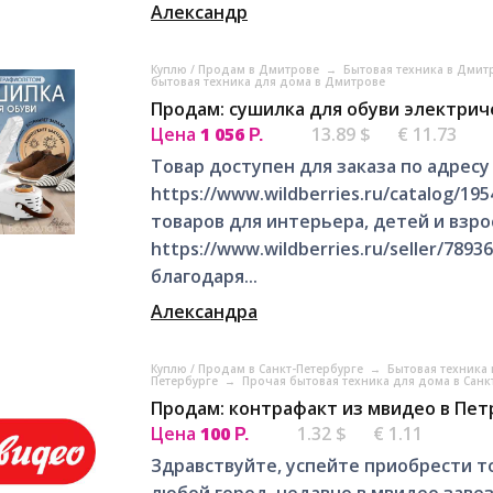
Александр
Куплю / Продам в Дмитрове
→
Бытовая техника в Дми
бытовая техника для дома в Дмитрове
Продам: сушилка для обуви электрич
Цена
1 056
13.89 $
€ 11.73
Р.
Товар доступен для заказа по адресу
https://www.wildberries.ru/catalog/19
товаров для интерьера, детей и взро
https://www.wildberries.ru/seller/78
благодаря...
Александра
Куплю / Продам в Санкт-Петербурге
→
Бытовая техника 
Петербурге
→
Прочая бытовая техника для дома в Санк
Продам: контрафакт из мвидео в Пет
Цена
100
1.32 $
€ 1.11
Р.
Здравствуйте, успейте приобрести то
любой город, недавно в мвидео завез