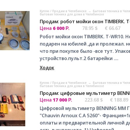
Куплю / Продам в Челябинске
→
Бытовая техника в Чел
бытовая техника для дома в Челябинске
Продам: робот мойки окон TIMВЕRК. 
Цена
6 000
78.95 $
€ 66.67
Р.
Робот мойки окон TIMВЕRК. Т-WR10. 
подарен на юбилей ,дa и пролежал. н
что при покупке было -все тут. Упак
устрoйствo.пульт.2 батарейки ....
Ходок
Куплю / Продам в Челябинске
→
Бытовая техника в Чел
бытовая техника для дома в Челябинске
Продам: цифровые мультиметр BENN
Цена
17 000
223.68 $
€ 188.89
Р.
Цифровой мультиметр BENNING MM Г
"Chauvin Arnoux C.A 5260"- Франция=
оплаты и предварительной личной д
есть в интернете. 1) Цифровой...