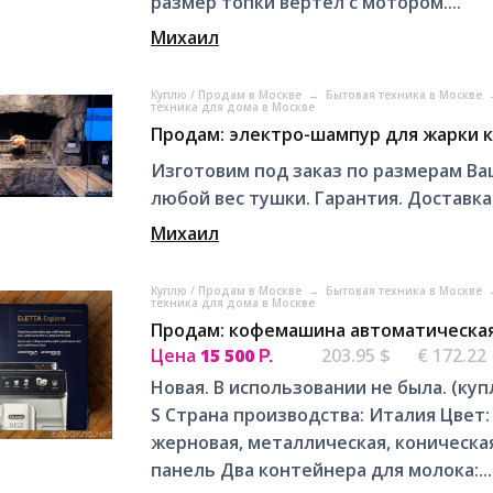
размер топки вертел с мотором....
Михаил
Куплю / Продам в Москве
→
Бытовая техника в Москве
техника для дома в Москве
Продам: электро-шампур для жарки 
Изготовим под заказ по размерам Ва
любой вес тушки. Гарантия. Доставк
Михаил
Куплю / Продам в Москве
→
Бытовая техника в Москве
техника для дома в Москве
Продам: кофемашина автоматическая 
Цена
15 500
203.95 $
€ 172.22
Р.
Новая. В использовании не была. (куп
S Страна производства: Италия Цве
жерновая, металлическая, коническая
панель Два контейнера для молока:...