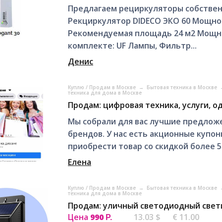
Предлагаем рециркуляторы собственн
Рекциркулятор DIDECO ЭКО 60 Мощно
Рекомендуемая площадь 24 м2 Мощнос
комплекте: UF Лампы, Фильтр...
Денис
Куплю / Продам в Москве
→
Бытовая техника в Москве
техника для дома в Москве
Продам: цифровая техника, услуги, о
Мы собрали для вас лучшие предлож
брендов. У нас есть акционные купо
приобрести товар со скидкой более 
Елена
Куплю / Продам в Москве
→
Бытовая техника в Москве
техника для дома в Москве
Продам: уличный светодиодный свет
Цена
990
13.03 $
€ 11.00
Р.