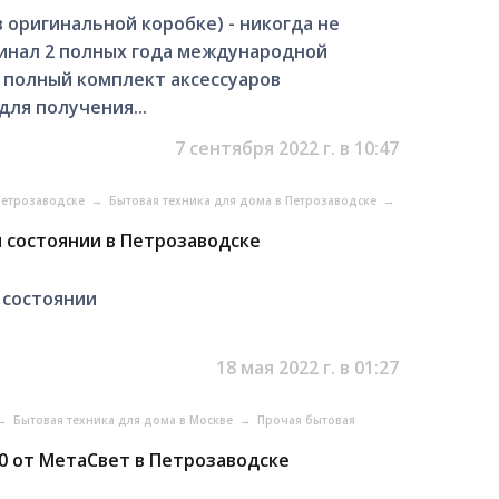
 оригинальной коробке) - никогда не
инал 2 полных года международной
 полный комплект аксессуаров
для получения...
7 сентября 2022 г. в 10:47
 Петрозаводске
→
Бытовая техника для дома в Петрозаводске
→
 состоянии в Петрозаводске
 состоянии
18 мая 2022 г. в 01:27
→
Бытовая техника для дома в Москве
→
Прочая бытовая
0 от МетаСвет в Петрозаводске