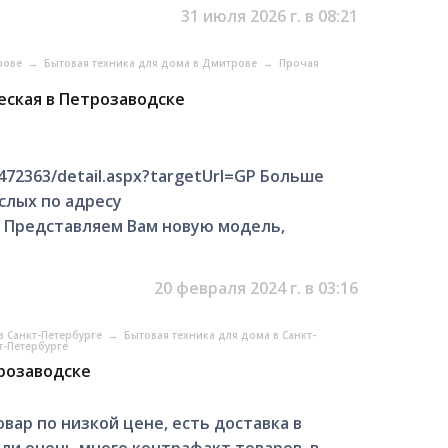
31 июля 2026 г. в 08:21
трове
→
Бытовая техника для дома в Дмитрове
→
Прочая
еская в Петрозаводске
5472363/detail.aspx?targetUrl=GP Больше
слых по адресу
936 Представляем Вам новую модель,
20 февраля 2024 г. в 03:16
в Санкт-Петербурге
→
Бытовая техника для дома в Санкт-
т-Петербурге
розаводске
вар по низкой цене, есть доставка в
ли очень много контрафакт товаров, в