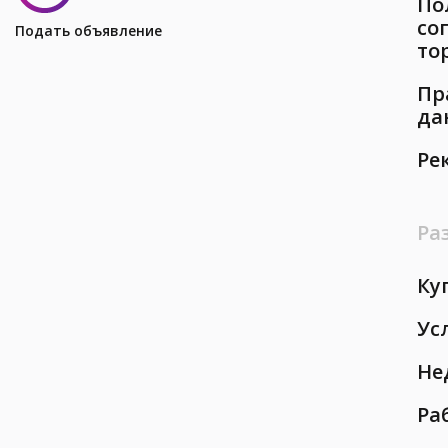
По
со
Подать объявление
то
Пр
да
Ре
Ра
Ку
Ус
Не
Ра