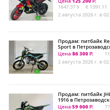
Цена
125 200
Р.
1647.37 $
€ 1391.11
2 августа 2026 г. в 02
Продам: питбайк Re
Sport в Петрозаводс
Цена
86 300
11
Р.
2 августа 2026 г. в 02
Продам: питбайк JH
1916 в Петрозаводск
Цена
59 000
77
Р.