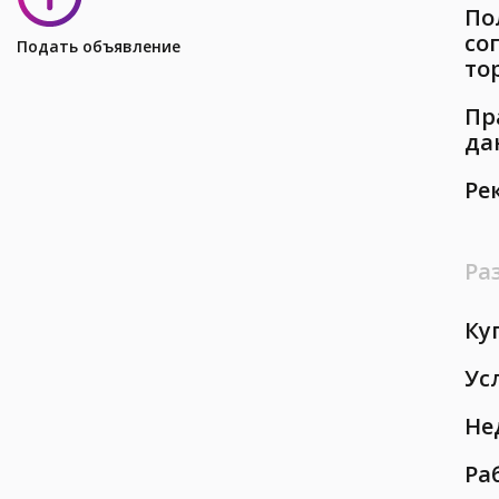
По
со
Подать объявление
то
Пр
да
Ре
Ра
Ку
Ус
Не
Ра