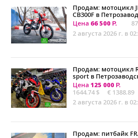
Продам: мотоцикл J
CB300F в Петрозаво
Цена
66 500
87
Р.
2 августа 2026 г. в 02
Продам: мотоцикл R
sport в Петрозаводс
Цена
125 000
Р.
1644.74 $
€ 1388.89
2 августа 2026 г. в 02
Продам: питбайк FRA