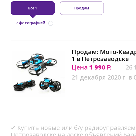
Все
Продам
1
с фотографией
Продам: Мото-Квадро
1 в Петрозаводске
Цена
1 990
26.
Р.
21 декабря 2020 г. в 
✔ Купить новые или б/у радиоуправляе
Петрозаводске на доске объявлений Бар