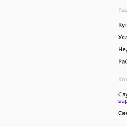
Ра
Ку
Ус
Не
Ра
Ко
Сл
su
Св