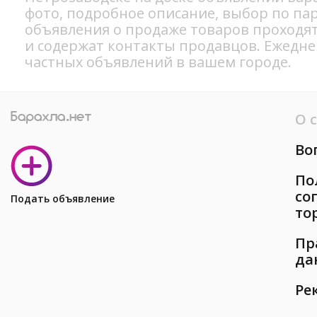
фото, подробное описание, выбор по па
объявления о продаже товаров проходя
и содержат контакты продавцов. Ежедн
частных объявлений в вашем городе.
О 
Во
По
со
Подать объявление
то
Пр
да
Ре