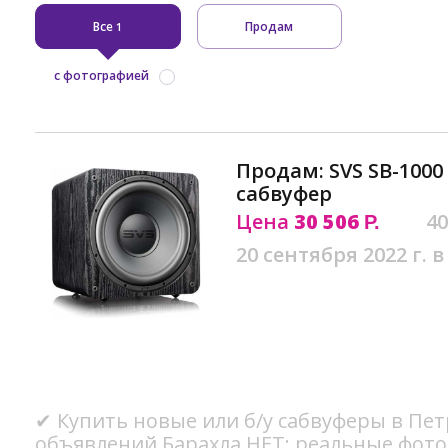
Все
Продам
1
с фотографией
Продам: SVS SB-100
сабвуфер
Цена
30 506
40
Р.
20 сентября 2022 г. в
✔ Купить новые или б/у сабвуферы в Пет
объявлений Барахла.НЕТ: реальные фото