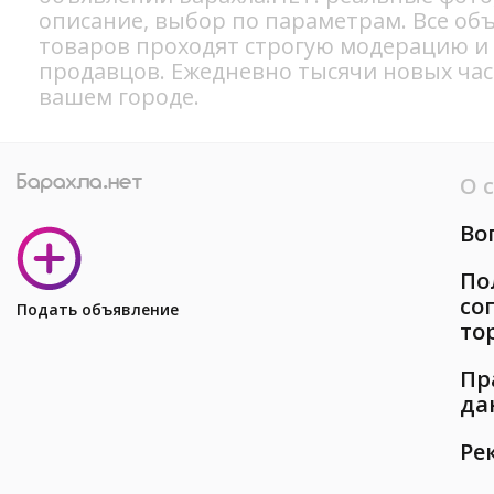
описание, выбор по параметрам. Все об
товаров проходят строгую модерацию и
продавцов. Ежедневно тысячи новых ча
вашем городе.
О 
Во
По
со
Подать объявление
то
Пр
да
Ре