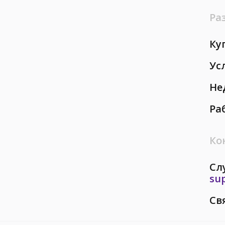
Ра
Ку
Ус
Не
Ра
Ко
Сл
su
Св