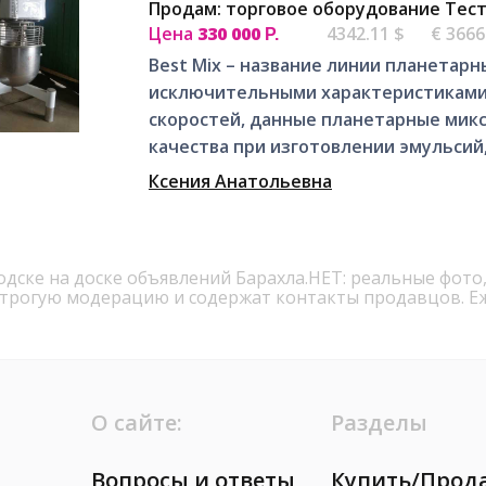
Продам: торговое оборудование Тест
Цена
330 000
4342.11 $
€ 3666
Р.
Best Mix – название линии планетар
исключительными характеристиками
скоростей, данные планетарные мик
качества при изготовлении эмульсий, 
Ксения Анатольевна
одске на доске объявлений Барахла.НЕТ: реальные фото
строгую модерацию и содержат контакты продавцов. Е
О сайте:
Разделы
Вопросы и ответы
Купить/Прод