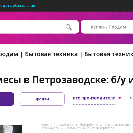
Подать объявление
Куплю / Продам
Продам
Бытовая техника
Бытовая техник
месы в Петрозаводске: б/у 
все производители
с
Продам
Куплю / Продам в Санкт-Петербурге
→
Бытовая техника 
Петербурге
→
Тестомесы в Санкт-Петербурге