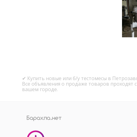
✔ Купить новые или б/у тестомесы в Петрозав
Все объявления о продаже товаров проходят 
вашем городе.