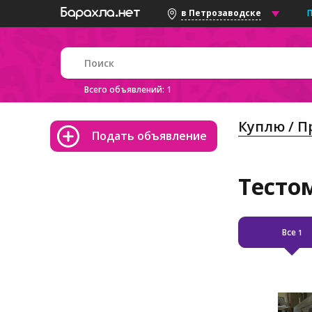
в Петрозаводске
Всего объявлений:
1
Куплю / 
Подать объявление
Тесто
Все
1