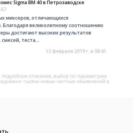
омес Sigma BM 40 в Петрозаводске
.67
ных миксеров, отличающихся
. Благодаря великолепному соотношению
серы достигают высоких результатов
смесей, теста...
13 февраля 2019 г. в 08:41
, подробное описание, выбор по параметрам.
жедневно тысячи новых частных объявлений в
ать