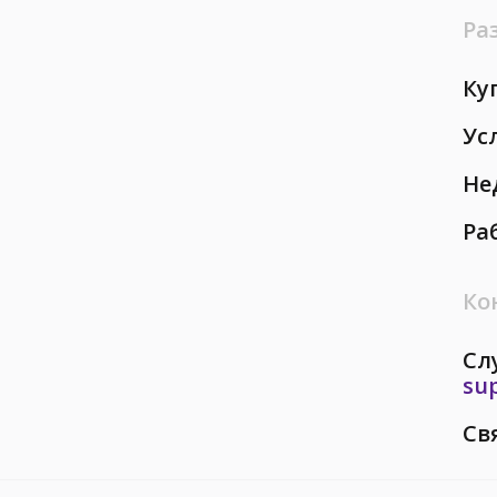
Ра
Ку
Ус
Не
Ра
Ко
Сл
su
Св