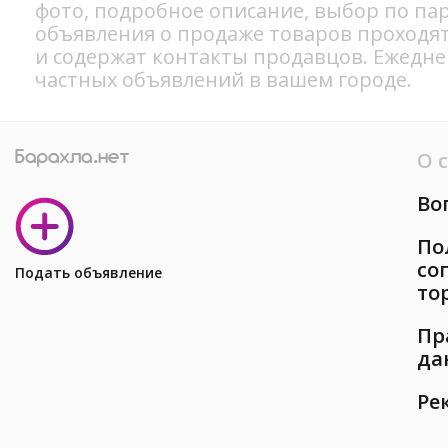
фото, подробное описание, выбор по па
объявления о продаже товаров проходя
и содержат контакты продавцов. Ежедн
частных объявлений в вашем городе.
О 
Во
По
со
Подать объявление
то
Пр
да
Ре