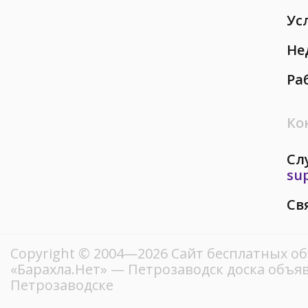
Ус
Не
Ра
Ко
Сл
su
Св
Copyright © 2004—2026
Сайт бесплатных о
«Барахла.Нет»
— Петрозаводск доска объяв
Петрозаводске