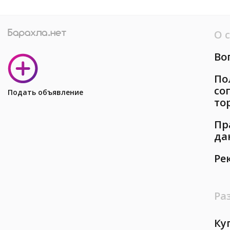
О 
Во
По
со
Подать объявление
то
Пр
да
Ре
Ра
Ку